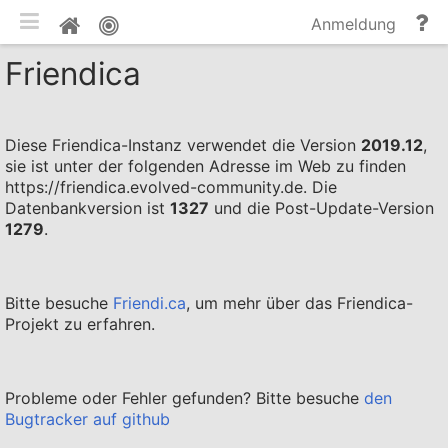
mobile Ansicht umschalten
Hi
Pinnwand
Anmeldung
un
Friendica
Do
Diese Friendica-Instanz verwendet die Version
2019.12
,
sie ist unter der folgenden Adresse im Web zu finden
https://friendica.evolved-community.de. Die
Datenbankversion ist
1327
und die Post-Update-Version
1279
.
Bitte besuche
Friendi.ca
, um mehr über das Friendica-
Projekt zu erfahren.
Probleme oder Fehler gefunden? Bitte besuche
den
Bugtracker auf github